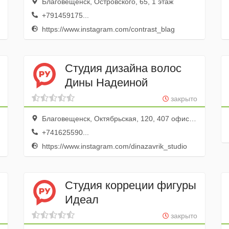
Благовещенск, Островского, 65, 1 этаж
+791459175...
https://www.instagram.com/contrast_blag
Cтудия дизайна волос
Дины Надеиной
закрыто
Благовещенск, Октябрьская, 120, 407 офис; 4 этаж
+741625590...
https://www.instagram.com/dinazavrik_studio
Студия корреции фигуры
Идеал
закрыто