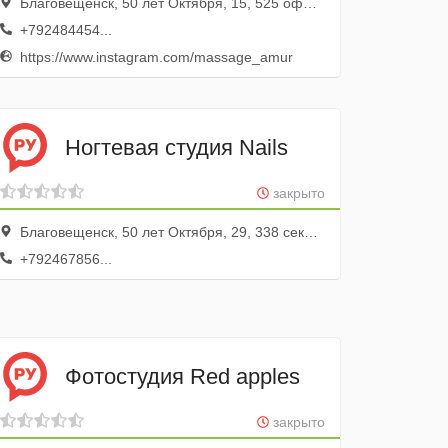
Благовещенск, 50 лет Октября, 15, 525 офис; 5 этаж
+792484454...
https://www.instagram.com/massage_amur
Ногтевая студия Nails
закрыто
Благовещенск, 50 лет Октября, 29, 338 секция; 3 этаж
+792467856...
Фотостудия Red apples
закрыто