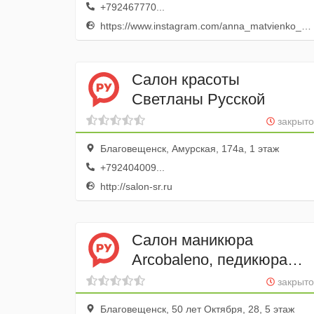
+792467770...
https://www.instagram.com/anna_matvienko_nails
Салон красоты
Светланы Русской
закрыто
Благовещенск, Амурская, 174а, 1 этаж
+792404009...
http://salon-sr.ru
Салон маникюра
Arcobaleno, педикюра
и депиляции
закрыто
Благовещенск, 50 лет Октября, 28, 5 этаж