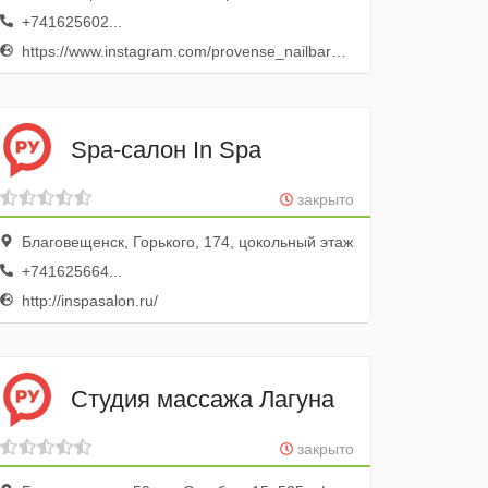
+741625602...
https://www.instagram.com/provense_nailbar_blg
Spa-салон In Spa
закрыто
Благовещенск, Горького, 174, цокольный этаж
+741625664...
http://inspasalon.ru/
Студия массажа Лагуна
закрыто