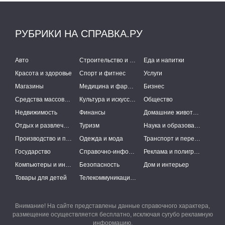
РУБРИКИ НА СПРАВКА.РУ
Авто
Строительство и ремонт
Еда и напитки
Красота и здоровье
Спорт и фитнес
Услуги
Магазины
Медицина и фармацевтика
Бизнес
Средства массовой информации
Культура и искусство
Общество
Недвижимость
Финансы
Домашние животные
Отдых и развлечения
Туризм
Наука и образование
Производство и поставки
Одежда и мода
Транспорт и перевозки
Государство
Справочно-информационные системы
Реклама и полиграфия
Компьютеры и интернет
Безопасность
Дом и интерьер
Товары для детей
Телекоммуникации и связь
Внимание! На сайте представлены данные справочного характера,
размещение осуществляется бесплатно, исключая сугубо рекламную
информацию.