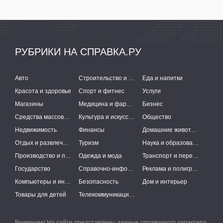
РУБРИКИ НА СПРАВКА.РУ
Авто
Строительство и ремонт
Еда и напитки
Красота и здоровье
Спорт и фитнес
Услуги
Магазины
Медицина и фармацевтика
Бизнес
Средства массовой информации
Культура и искусство
Общество
Недвижимость
Финансы
Домашние животные
Отдых и развлечения
Туризм
Наука и образование
Производство и поставки
Одежда и мода
Транспорт и перевозки
Государство
Справочно-информационные системы
Реклама и полиграфия
Компьютеры и интернет
Безопасность
Дом и интерьер
Товары для детей
Телекоммуникации и связь
Внимание! На сайте представлены данные справочного характера,