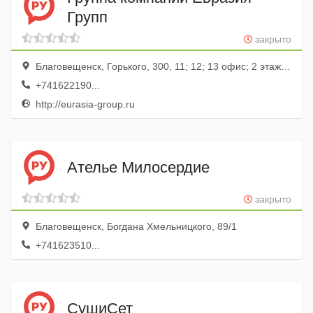
Групп
закрыто
Благовещенск, Горького, 300, 11; 12; 13 офис; 2 этаж; 4 подъезд
+741622190...
http://eurasia-group.ru
Ателье Милосердие
закрыто
Благовещенск, Богдана Хмельницкого, 89/1
+741623510...
СушиСет