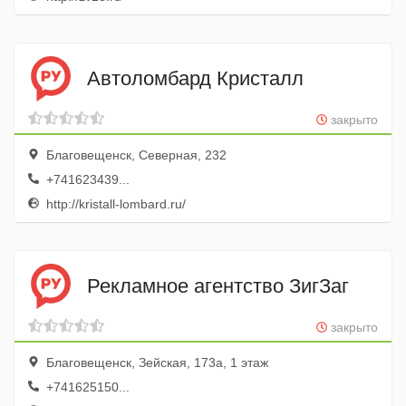
Автоломбард Кристалл
закрыто
Благовещенск, Северная, 232
+741623439...
http://kristall-lombard.ru/
Рекламное агентство ЗигЗаг
закрыто
Благовещенск, Зейская, 173а, 1 этаж
+741625150...