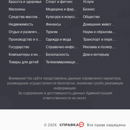
Красота и здоровье
Спорт и фитнес
Услуги
Магазины
Медицина и фармацевтика
Бизнес
Средства массовой информации
Культура и искусство
Общество
Недвижимость
Финансы
Домашние животные
Отдых и развлечения
Туризм
Наука и образование
Производство и поставки
Одежда и мода
Транспорт и перевозки
Государство
Справочно-информационные системы
Реклама и полиграфия
Компьютеры и интернет
Безопасность
Дом и интерьер
Товары для детей
Телекоммуникации и связь
Внимание! На сайте представлены данные справочного характера,
размещение осуществляется бесплатно, исключая сугубо рекламную
информацию.
За содержание и достоверность данных Администрация
ответственности не несет.
© 2026
Все права защищены