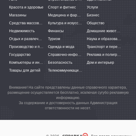
Красота и здоровье
Спорт и фитнес
Услуги
Магазины
Медицина и фармацевтика
Бизнес
Средства массовой информации
Культура и искусство
Общество
Недвижимость
Финансы
Домашние животные
Отдых и развлечения
Туризм
Наука и образование
Производство и поставки
Одежда и мода
Транспорт и перевозки
Государство
Справочно-информационные системы
Реклама и полиграфия
Компьютеры и интернет
Безопасность
Дом и интерьер
Товары для детей
Телекоммуникации и связь
Внимание! На сайте представлены данные справочного характера,
размещение осуществляется бесплатно, исключая сугубо рекламную
информацию.
За содержание и достоверность данных Администрация
ответственности не несет.