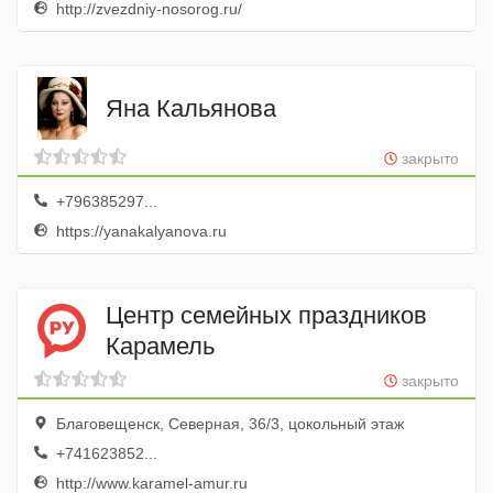
http://zvezdniy-nosorog.ru/
Яна Кальянова
закрыто
+796385297...
https://yanakalyanova.ru
Центр семейных праздников
Карамель
закрыто
Благовещенск, Северная, 36/3, цокольный этаж
+741623852...
http://www.karamel-amur.ru